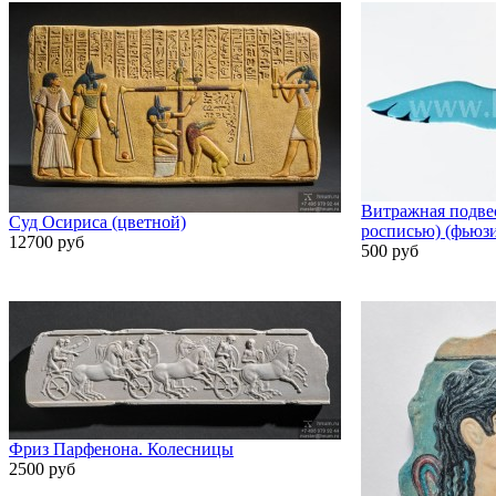
Витражная подвес
Суд Осириса (цветной)
росписью) (фьюз
12700 руб
500 руб
Фриз Парфенона. Колесницы
2500 руб