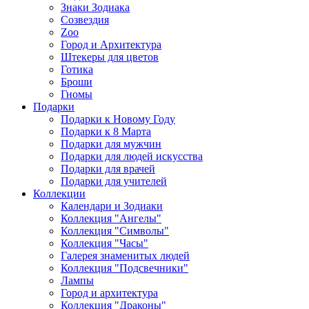
Знаки Зодиака
Созвездия
Zoo
Город и Архитектура
Штекеры для цветов
Готика
Броши
Гномы
Подарки
Подарки к Новому Году
Подарки к 8 Марта
Подарки для мужчин
Подарки для людей искусства
Подарки для врачей
Подарки для учителей
Коллекции
Календари и Зодиаки
Коллекция "Ангелы"
Коллекция "Символы"
Коллекция "Часы"
Галерея знаменитых людей
Коллекция "Подсвечники"
Лампы
Город и архитектура
Коллекция "Драконы"