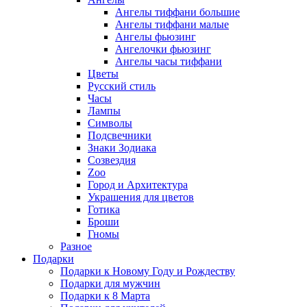
Ангелы тиффани большие
Ангелы тиффани малые
Ангелы фьюзинг
Ангелочки фьюзинг
Ангелы часы тиффани
Цветы
Русский стиль
Часы
Лампы
Символы
Подсвечники
Знаки Зодиака
Созвездия
Zoo
Город и Архитектура
Украшения для цветов
Готика
Броши
Гномы
Разное
Подарки
Подарки к Новому Году и Рождеству
Подарки для мужчин
Подарки к 8 Марта