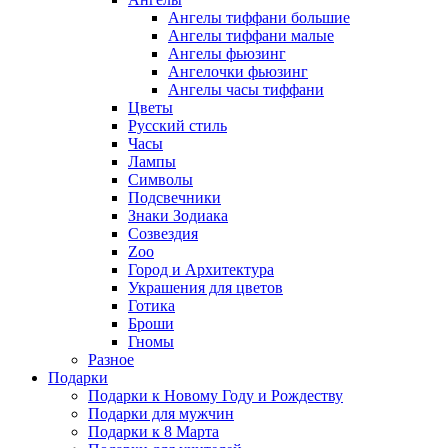
Ангелы тиффани большие
Ангелы тиффани малые
Ангелы фьюзинг
Ангелочки фьюзинг
Ангелы часы тиффани
Цветы
Русский стиль
Часы
Лампы
Символы
Подсвечники
Знаки Зодиака
Созвездия
Zoo
Город и Архитектура
Украшения для цветов
Готика
Броши
Гномы
Разное
Подарки
Подарки к Новому Году и Рождеству
Подарки для мужчин
Подарки к 8 Марта