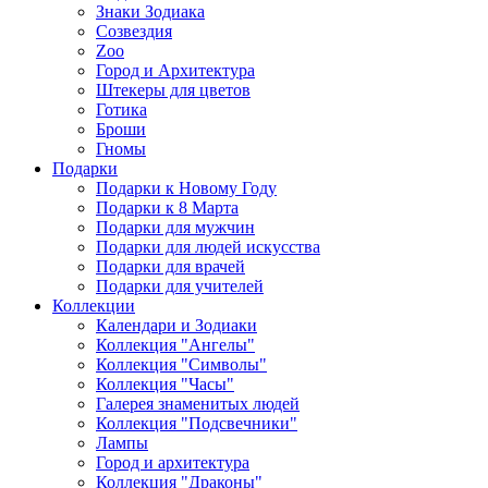
Знаки Зодиака
Созвездия
Zoo
Город и Архитектура
Штекеры для цветов
Готика
Броши
Гномы
Подарки
Подарки к Новому Году
Подарки к 8 Марта
Подарки для мужчин
Подарки для людей искусства
Подарки для врачей
Подарки для учителей
Коллекции
Календари и Зодиаки
Коллекция "Ангелы"
Коллекция "Символы"
Коллекция "Часы"
Галерея знаменитых людей
Коллекция "Подсвечники"
Лампы
Город и архитектура
Коллекция "Драконы"