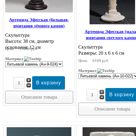
Артемида Эфесская (большая,
имитация тёмного камня)
Артемида Эфесская (мала
Скульптура
имитация светлого камн
Высота: 38 см, диаметр
Скульптура
основания: 12 см
Цена:
13000 руб
Размеры: 20 х 6 х 6 см
Материал
Цена:
6100 руб
Материал
Описание товара
Описание товара