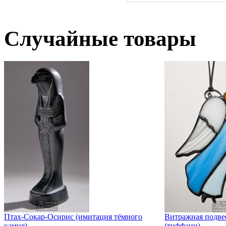
Случайные товары
Птах-Сокар-Осирис (имитация тёмного
Витражная подве
камня)
(тиффани)