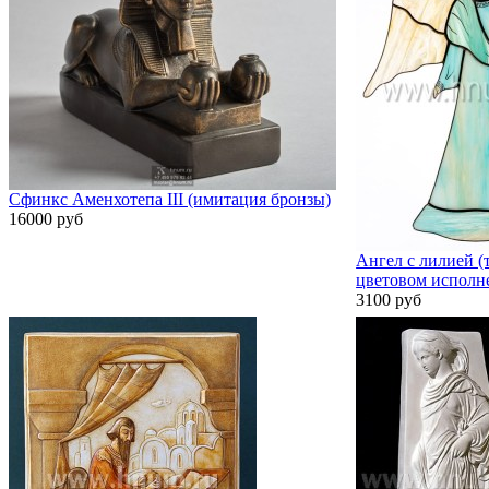
Сфинкс Аменхотепа III (имитация бронзы)
16000 руб
Ангел с лилией (
цветовом исполн
3100 руб