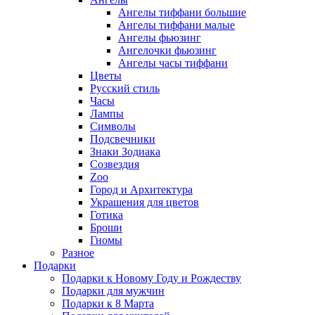
Ангелы тиффани большие
Ангелы тиффани малые
Ангелы фьюзинг
Ангелочки фьюзинг
Ангелы часы тиффани
Цветы
Русский стиль
Часы
Лампы
Символы
Подсвечники
Знаки Зодиака
Созвездия
Zoo
Город и Архитектура
Украшения для цветов
Готика
Броши
Гномы
Разное
Подарки
Подарки к Новому Году и Рождеству
Подарки для мужчин
Подарки к 8 Марта