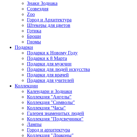
Знаки Зодиака
Созвездия
Zoo
Город и Архитектура
Штекеры для цветов
Готика
Броши
Гномы
Подарки
Подарки к Новому Году
Подарки к 8 Марта
Подарки для мужчин
Подарки для людей искусства
Подарки для врачей
Подарки для учителей
Коллекции
Календари и Зодиаки
Коллекция "Ангелы"
Коллекция "Символы"
Коллекция "Часы"
Галерея знаменитых людей
Коллекция "Подсвечники"
Лампы
Город и архитектура
Коллекция "Драконы"