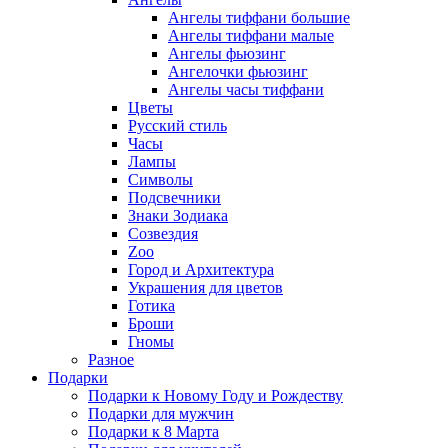
Ангелы тиффани большие
Ангелы тиффани малые
Ангелы фьюзинг
Ангелочки фьюзинг
Ангелы часы тиффани
Цветы
Русский стиль
Часы
Лампы
Символы
Подсвечники
Знаки Зодиака
Созвездия
Zoo
Город и Архитектура
Украшения для цветов
Готика
Броши
Гномы
Разное
Подарки
Подарки к Новому Году и Рождеству
Подарки для мужчин
Подарки к 8 Марта