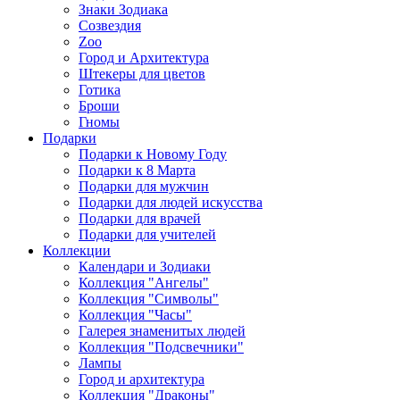
Знаки Зодиака
Созвездия
Zoo
Город и Архитектура
Штекеры для цветов
Готика
Броши
Гномы
Подарки
Подарки к Новому Году
Подарки к 8 Марта
Подарки для мужчин
Подарки для людей искусства
Подарки для врачей
Подарки для учителей
Коллекции
Календари и Зодиаки
Коллекция "Ангелы"
Коллекция "Символы"
Коллекция "Часы"
Галерея знаменитых людей
Коллекция "Подсвечники"
Лампы
Город и архитектура
Коллекция "Драконы"