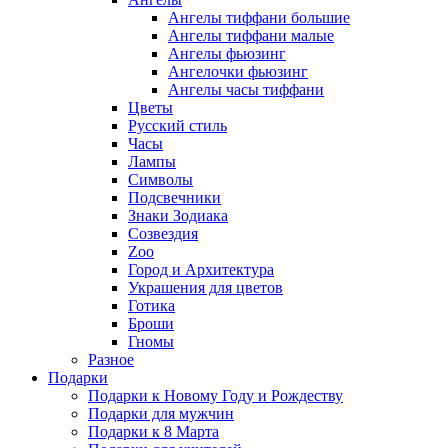
Ангелы тиффани большие
Ангелы тиффани малые
Ангелы фьюзинг
Ангелочки фьюзинг
Ангелы часы тиффани
Цветы
Русский стиль
Часы
Лампы
Символы
Подсвечники
Знаки Зодиака
Созвездия
Zoo
Город и Архитектура
Украшения для цветов
Готика
Броши
Гномы
Разное
Подарки
Подарки к Новому Году и Рождеству
Подарки для мужчин
Подарки к 8 Марта