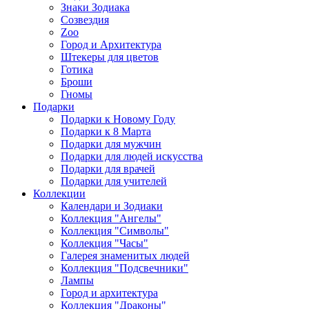
Знаки Зодиака
Созвездия
Zoo
Город и Архитектура
Штекеры для цветов
Готика
Броши
Гномы
Подарки
Подарки к Новому Году
Подарки к 8 Марта
Подарки для мужчин
Подарки для людей искусства
Подарки для врачей
Подарки для учителей
Коллекции
Календари и Зодиаки
Коллекция "Ангелы"
Коллекция "Символы"
Коллекция "Часы"
Галерея знаменитых людей
Коллекция "Подсвечники"
Лампы
Город и архитектура
Коллекция "Драконы"