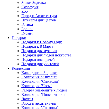
Знаки Зодиака
Созвездия
Zoo
Город и Архитектура
Штекеры для цветов
Готика
Броши
Гномы
Подарки
Подарки к Новому Году
Подарки к 8 Марта
Подарки для мужчин
Подарки для людей искусства
Подарки для врачей
Подарки для учителей
Коллекции
Календари и Зодиаки
Коллекция "Ангелы"
Коллекция "Символы"
Коллекция "Часы"
Галерея знаменитых людей
Коллекция "Подсвечники"
Лампы
Город и архитектура
Коллекция "Драконы"