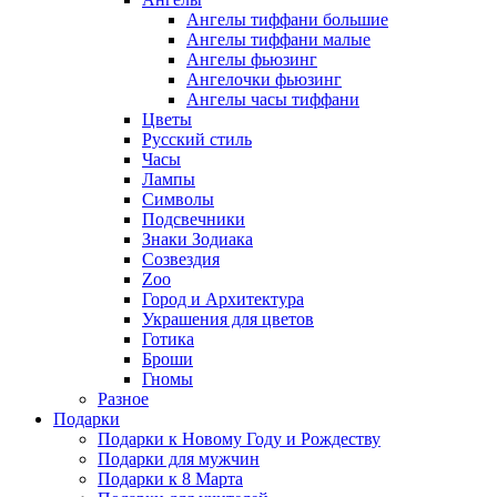
Ангелы тиффани большие
Ангелы тиффани малые
Ангелы фьюзинг
Ангелочки фьюзинг
Ангелы часы тиффани
Цветы
Русский стиль
Часы
Лампы
Символы
Подсвечники
Знаки Зодиака
Созвездия
Zoo
Город и Архитектура
Украшения для цветов
Готика
Броши
Гномы
Разное
Подарки
Подарки к Новому Году и Рождеству
Подарки для мужчин
Подарки к 8 Марта