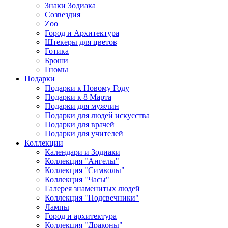
Знаки Зодиака
Созвездия
Zoo
Город и Архитектура
Штекеры для цветов
Готика
Броши
Гномы
Подарки
Подарки к Новому Году
Подарки к 8 Марта
Подарки для мужчин
Подарки для людей искусства
Подарки для врачей
Подарки для учителей
Коллекции
Календари и Зодиаки
Коллекция "Ангелы"
Коллекция "Символы"
Коллекция "Часы"
Галерея знаменитых людей
Коллекция "Подсвечники"
Лампы
Город и архитектура
Коллекция "Драконы"