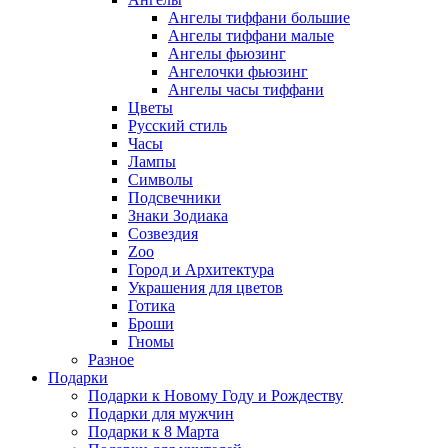
Ангелы тиффани большие
Ангелы тиффани малые
Ангелы фьюзинг
Ангелочки фьюзинг
Ангелы часы тиффани
Цветы
Русский стиль
Часы
Лампы
Символы
Подсвечники
Знаки Зодиака
Созвездия
Zoo
Город и Архитектура
Украшения для цветов
Готика
Броши
Гномы
Разное
Подарки
Подарки к Новому Году и Рождеству
Подарки для мужчин
Подарки к 8 Марта