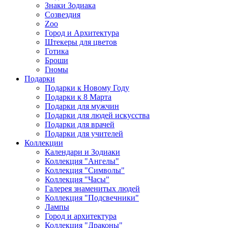
Знаки Зодиака
Созвездия
Zoo
Город и Архитектура
Штекеры для цветов
Готика
Броши
Гномы
Подарки
Подарки к Новому Году
Подарки к 8 Марта
Подарки для мужчин
Подарки для людей искусства
Подарки для врачей
Подарки для учителей
Коллекции
Календари и Зодиаки
Коллекция "Ангелы"
Коллекция "Символы"
Коллекция "Часы"
Галерея знаменитых людей
Коллекция "Подсвечники"
Лампы
Город и архитектура
Коллекция "Драконы"