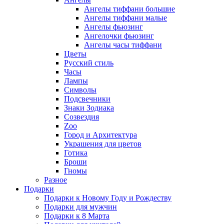
Ангелы тиффани большие
Ангелы тиффани малые
Ангелы фьюзинг
Ангелочки фьюзинг
Ангелы часы тиффани
Цветы
Русский стиль
Часы
Лампы
Символы
Подсвечники
Знаки Зодиака
Созвездия
Zoo
Город и Архитектура
Украшения для цветов
Готика
Броши
Гномы
Разное
Подарки
Подарки к Новому Году и Рождеству
Подарки для мужчин
Подарки к 8 Марта