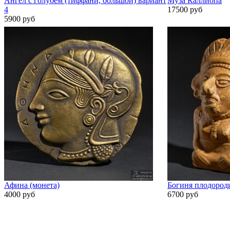
Ангел с голубем (тиффани, большой) вариант
Муза Каллиопа
4
17500 руб
5900 руб
Афина (монета)
Богиня плодород
4000 руб
6700 руб