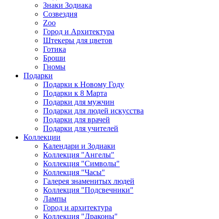
Знаки Зодиака
Созвездия
Zoo
Город и Архитектура
Штекеры для цветов
Готика
Броши
Гномы
Подарки
Подарки к Новому Году
Подарки к 8 Марта
Подарки для мужчин
Подарки для людей искусства
Подарки для врачей
Подарки для учителей
Коллекции
Календари и Зодиаки
Коллекция "Ангелы"
Коллекция "Символы"
Коллекция "Часы"
Галерея знаменитых людей
Коллекция "Подсвечники"
Лампы
Город и архитектура
Коллекция "Драконы"