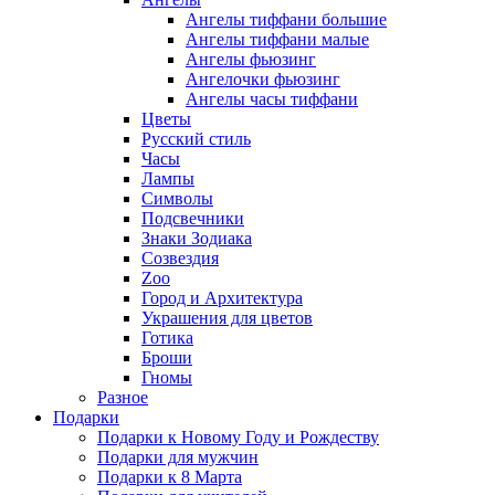
Ангелы тиффани большие
Ангелы тиффани малые
Ангелы фьюзинг
Ангелочки фьюзинг
Ангелы часы тиффани
Цветы
Русский стиль
Часы
Лампы
Символы
Подсвечники
Знаки Зодиака
Созвездия
Zoo
Город и Архитектура
Украшения для цветов
Готика
Броши
Гномы
Разное
Подарки
Подарки к Новому Году и Рождеству
Подарки для мужчин
Подарки к 8 Марта