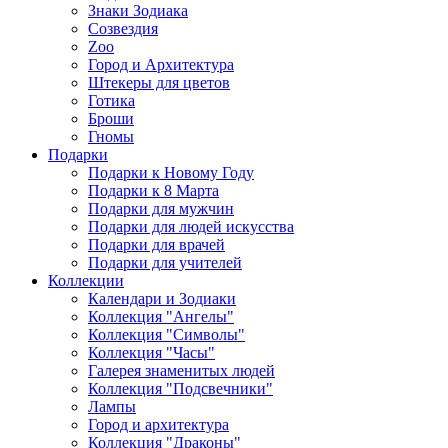
Знаки Зодиака
Созвездия
Zoo
Город и Архитектура
Штекеры для цветов
Готика
Броши
Гномы
Подарки
Подарки к Новому Году
Подарки к 8 Марта
Подарки для мужчин
Подарки для людей искусства
Подарки для врачей
Подарки для учителей
Коллекции
Календари и Зодиаки
Коллекция "Ангелы"
Коллекция "Символы"
Коллекция "Часы"
Галерея знаменитых людей
Коллекция "Подсвечники"
Лампы
Город и архитектура
Коллекция "Драконы"