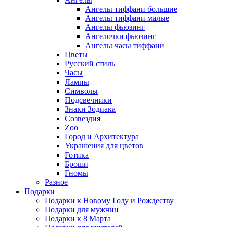
Ангелы тиффани большие
Ангелы тиффани малые
Ангелы фьюзинг
Ангелочки фьюзинг
Ангелы часы тиффани
Цветы
Русский стиль
Часы
Лампы
Символы
Подсвечники
Знаки Зодиака
Созвездия
Zoo
Город и Архитектура
Украшения для цветов
Готика
Броши
Гномы
Разное
Подарки
Подарки к Новому Году и Рождеству
Подарки для мужчин
Подарки к 8 Марта