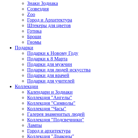
Знаки Зодиака
Созвездия
Zoo
Город и Архитектура
Штекеры для цветов
Готика
Броши
Гномы
Подарки
Подарки к Новому Году
Подарки к 8 Марта
Подарки для мужчин
Подарки для людей искусства
Подарки для врачей
Подарки для учителей
Коллекции
Календари и Зодиаки
Коллекция "Ангелы"
Коллекция "Символы"
Коллекция "Часы"
Галерея знаменитых людей
Коллекция "Подсвечники"
Лампы
Город и архитектура
Коллекция "Драконы"