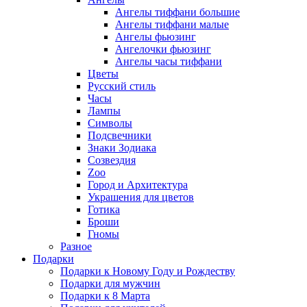
Ангелы тиффани большие
Ангелы тиффани малые
Ангелы фьюзинг
Ангелочки фьюзинг
Ангелы часы тиффани
Цветы
Русский стиль
Часы
Лампы
Символы
Подсвечники
Знаки Зодиака
Созвездия
Zoo
Город и Архитектура
Украшения для цветов
Готика
Броши
Гномы
Разное
Подарки
Подарки к Новому Году и Рождеству
Подарки для мужчин
Подарки к 8 Марта