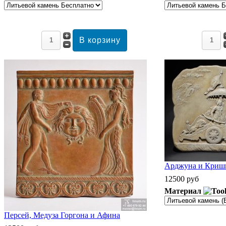
Арджуна и Кришн
12500 руб
Материал
Персей, Медуза Горгона и Афина