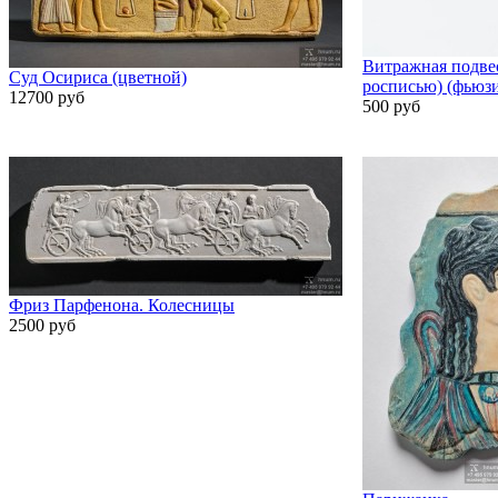
Витражная подвес
Суд Осириса (цветной)
росписью) (фьюз
12700 руб
500 руб
Фриз Парфенона. Колесницы
2500 руб