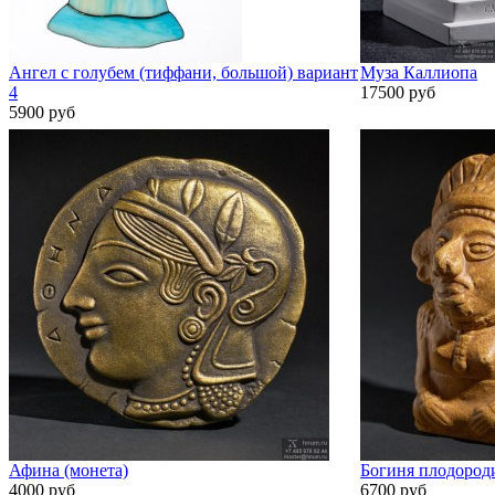
Ангел с голубем (тиффани, большой) вариант
Муза Каллиопа
4
17500 руб
5900 руб
Афина (монета)
Богиня плодород
4000 руб
6700 руб