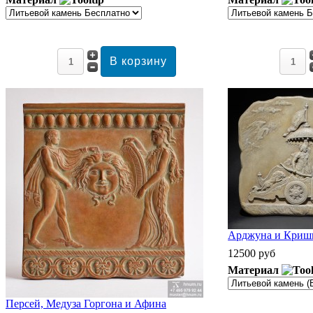
Арджуна и Кришн
12500 руб
Материал
Персей, Медуза Горгона и Афина