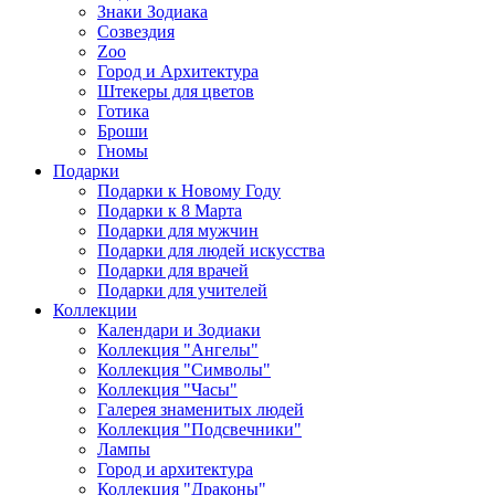
Знаки Зодиака
Созвездия
Zoo
Город и Архитектура
Штекеры для цветов
Готика
Броши
Гномы
Подарки
Подарки к Новому Году
Подарки к 8 Марта
Подарки для мужчин
Подарки для людей искусства
Подарки для врачей
Подарки для учителей
Коллекции
Календари и Зодиаки
Коллекция "Ангелы"
Коллекция "Символы"
Коллекция "Часы"
Галерея знаменитых людей
Коллекция "Подсвечники"
Лампы
Город и архитектура
Коллекция "Драконы"