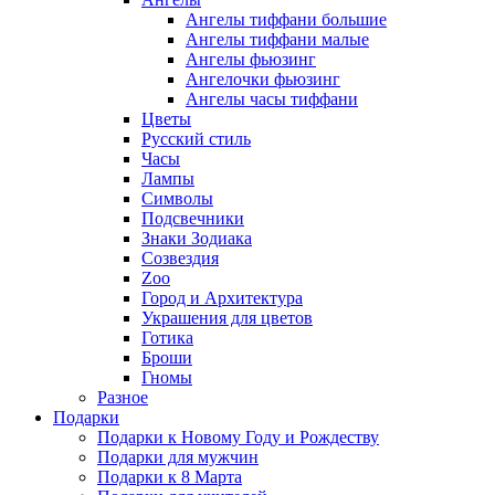
Ангелы тиффани большие
Ангелы тиффани малые
Ангелы фьюзинг
Ангелочки фьюзинг
Ангелы часы тиффани
Цветы
Русский стиль
Часы
Лампы
Символы
Подсвечники
Знаки Зодиака
Созвездия
Zoo
Город и Архитектура
Украшения для цветов
Готика
Броши
Гномы
Разное
Подарки
Подарки к Новому Году и Рождеству
Подарки для мужчин
Подарки к 8 Марта