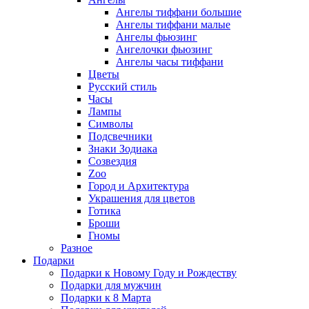
Ангелы тиффани большие
Ангелы тиффани малые
Ангелы фьюзинг
Ангелочки фьюзинг
Ангелы часы тиффани
Цветы
Русский стиль
Часы
Лампы
Символы
Подсвечники
Знаки Зодиака
Созвездия
Zoo
Город и Архитектура
Украшения для цветов
Готика
Броши
Гномы
Разное
Подарки
Подарки к Новому Году и Рождеству
Подарки для мужчин
Подарки к 8 Марта