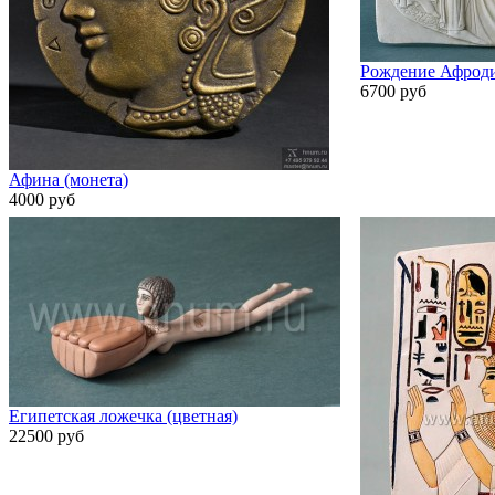
Рождение Афрод
6700 руб
Афина (монета)
4000 руб
Египетская ложечка (цветная)
22500 руб