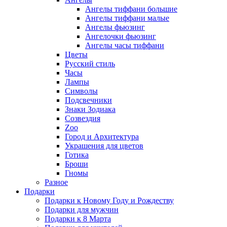
Ангелы тиффани большие
Ангелы тиффани малые
Ангелы фьюзинг
Ангелочки фьюзинг
Ангелы часы тиффани
Цветы
Русский стиль
Часы
Лампы
Символы
Подсвечники
Знаки Зодиака
Созвездия
Zoo
Город и Архитектура
Украшения для цветов
Готика
Броши
Гномы
Разное
Подарки
Подарки к Новому Году и Рождеству
Подарки для мужчин
Подарки к 8 Марта