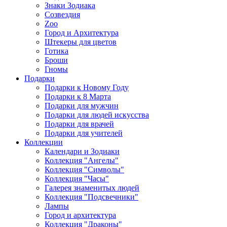
Знаки Зодиака
Созвездия
Zoo
Город и Архитектура
Штекеры для цветов
Готика
Броши
Гномы
Подарки
Подарки к Новому Году
Подарки к 8 Марта
Подарки для мужчин
Подарки для людей искусства
Подарки для врачей
Подарки для учителей
Коллекции
Календари и Зодиаки
Коллекция "Ангелы"
Коллекция "Символы"
Коллекция "Часы"
Галерея знаменитых людей
Коллекция "Подсвечники"
Лампы
Город и архитектура
Коллекция "Драконы"