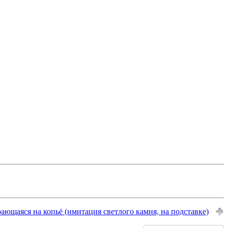
ающаяся на копьё (имитация светлого камня, на подставке)