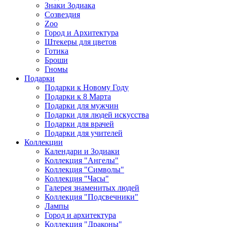
Знаки Зодиака
Созвездия
Zoo
Город и Архитектура
Штекеры для цветов
Готика
Броши
Гномы
Подарки
Подарки к Новому Году
Подарки к 8 Марта
Подарки для мужчин
Подарки для людей искусства
Подарки для врачей
Подарки для учителей
Коллекции
Календари и Зодиаки
Коллекция "Ангелы"
Коллекция "Символы"
Коллекция "Часы"
Галерея знаменитых людей
Коллекция "Подсвечники"
Лампы
Город и архитектура
Коллекция "Драконы"