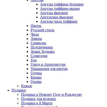
Ангелы тиффани большие
Ангелы тиффани малые
Ангелы фьюзинг
Ангелочки фьюзинг
Ангелы часы тиффани
Цветы
Русский стиль
Часы
Лампы
Символы
Подсвечники
Знаки Зодиака
Созвездия
Zoo
Город и Архитектура
Украшения для цветов
Готика
Броши
Гномы
Разное
Подарки
Подарки к Новому Году и Рождеству
Подарки для мужчин
Подарки к 8 Марта