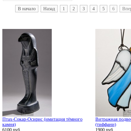
В начало
Назад
1
2
3
4
5
6
Впе
Птах-Сокар-Осирис (имитация тёмного
Витражная подве
камня)
(тиффани)
6100 руб
1900 руб