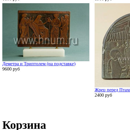
Деметра и Триптолем (на подставке)
9600 руб
Жрец перед Птах
2400 руб
Корзина