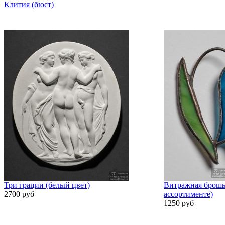
Клития (бюст)
Три грации (белый цвет)
Витражная брошь
2700 руб
ассортименте)
1250 руб