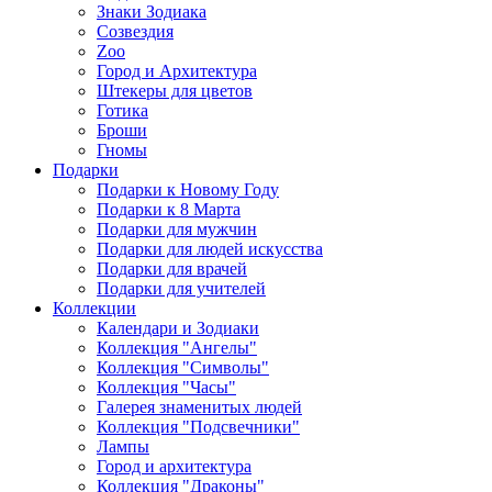
Знаки Зодиака
Созвездия
Zoo
Город и Архитектура
Штекеры для цветов
Готика
Броши
Гномы
Подарки
Подарки к Новому Году
Подарки к 8 Марта
Подарки для мужчин
Подарки для людей искусства
Подарки для врачей
Подарки для учителей
Коллекции
Календари и Зодиаки
Коллекция "Ангелы"
Коллекция "Символы"
Коллекция "Часы"
Галерея знаменитых людей
Коллекция "Подсвечники"
Лампы
Город и архитектура
Коллекция "Драконы"