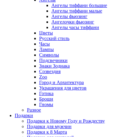
Ангелы тиффани большие
Ангелы тиффани малые
Ангелы фьюзинг
Ангелочки фьюзинг
Ангелы часы тиффани
Цветы
Русский стиль
Часы
Лампы
Символы
Подсвечники
Знаки Зодиака
Созвездия
Zoo
Город и Архитектура
Украшения для цветов
Готика
Броши
Гномы
Разное
Подарки
Подарки к Новому Году и Рождеству
Подарки для мужчин
Подарки к 8 Марта