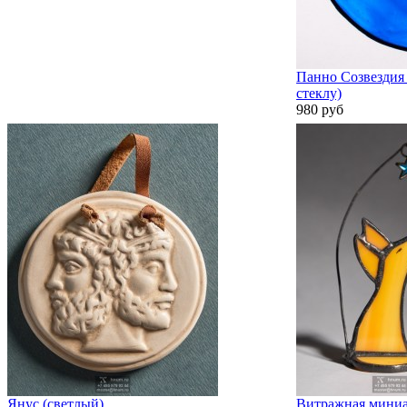
Панно Созвездия 
стеклу)
980 руб
Янус (светлый)
Витражная миниа