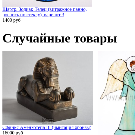
Шартр. Зодиак-Телец (витражное панно,
роспись по стеклу), вариант 3
1400 руб
Случайные товары
Сфинкс Аменхотепа III (имитация бронзы)
16000 руб