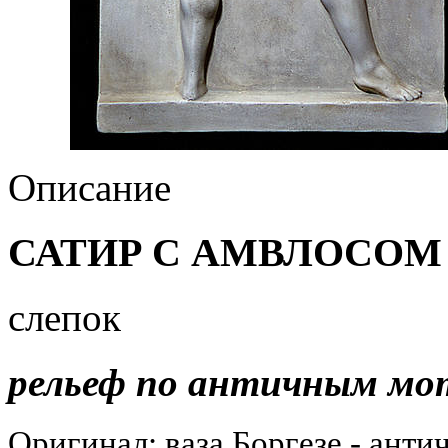
Описание
САТИР С АМВЛОСОМ
слепок
рельеф по античным мо
Оригинал: ваза Боргезе - анти