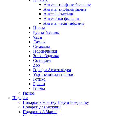
Ангелы тиффани большие
Ангелы тиффани малые
Ангелы фьюзинг
Ангелочки фьюзинг
Ангелы часы тиффани
Цветы
Русский стиль
Часы
Лампы
Символы
Подсвечники
Знаки Зодиака
Созвездия
Zoo
Город и Архитектура
Украшения для цветов
Готика
Броши
Гномы
Разное
Подарки
Подарки к Новому Году и Рождеству
Подарки для мужчин
Подарки к 8 Марта