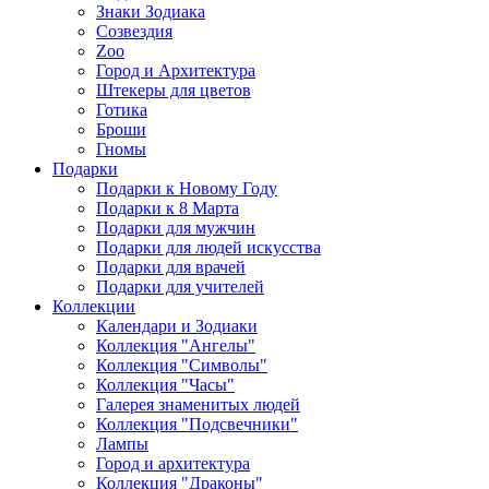
Знаки Зодиака
Созвездия
Zoo
Город и Архитектура
Штекеры для цветов
Готика
Броши
Гномы
Подарки
Подарки к Новому Году
Подарки к 8 Марта
Подарки для мужчин
Подарки для людей искусства
Подарки для врачей
Подарки для учителей
Коллекции
Календари и Зодиаки
Коллекция "Ангелы"
Коллекция "Символы"
Коллекция "Часы"
Галерея знаменитых людей
Коллекция "Подсвечники"
Лампы
Город и архитектура
Коллекция "Драконы"