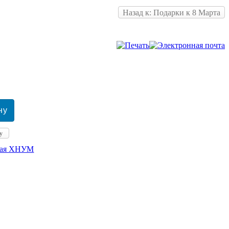
Назад к: Подарки к 8 Марта
у
кая ХНУМ