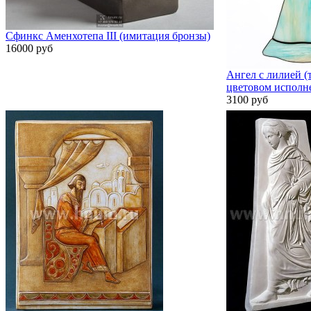
Сфинкс Аменхотепа III (имитация бронзы)
16000 руб
Ангел с лилией (
цветовом исполн
3100 руб