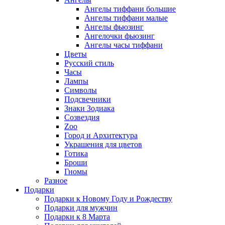
Ангелы тиффани большие
Ангелы тиффани малые
Ангелы фьюзинг
Ангелочки фьюзинг
Ангелы часы тиффани
Цветы
Русский стиль
Часы
Лампы
Символы
Подсвечники
Знаки Зодиака
Созвездия
Zoo
Город и Архитектура
Украшения для цветов
Готика
Броши
Гномы
Разное
Подарки
Подарки к Новому Году и Рождеству
Подарки для мужчин
Подарки к 8 Марта