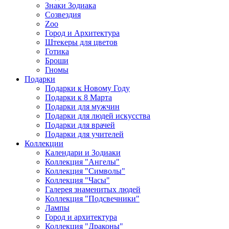
Знаки Зодиака
Созвездия
Zoo
Город и Архитектура
Штекеры для цветов
Готика
Броши
Гномы
Подарки
Подарки к Новому Году
Подарки к 8 Марта
Подарки для мужчин
Подарки для людей искусства
Подарки для врачей
Подарки для учителей
Коллекции
Календари и Зодиаки
Коллекция "Ангелы"
Коллекция "Символы"
Коллекция "Часы"
Галерея знаменитых людей
Коллекция "Подсвечники"
Лампы
Город и архитектура
Коллекция "Драконы"