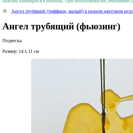
изделий имеющихся в наличии. При необходимости уточняйте у
Ангел трубящий (тиффани, малый) в разном цветовом исп
Ангел трубящий (фьюзинг)
Подвеска
Размер: 14 х 11 см