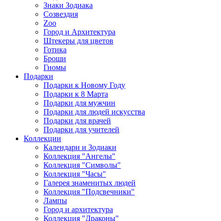
Знаки Зодиака
Созвездия
Zoo
Город и Архитектура
Штекеры для цветов
Готика
Броши
Гномы
Подарки
Подарки к Новому Году
Подарки к 8 Марта
Подарки для мужчин
Подарки для людей искусства
Подарки для врачей
Подарки для учителей
Коллекции
Календари и Зодиаки
Коллекция "Ангелы"
Коллекция "Символы"
Коллекция "Часы"
Галерея знаменитых людей
Коллекция "Подсвечники"
Лампы
Город и архитектура
Коллекция "Драконы"