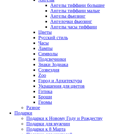
Ангелы тиффани большие
Ангелы тиффани малые
Ангелы фьюзинг
Ангелочки фьюзинг
Ангелы часы тиффани
Цветы
Русский стиль
Часы
Лампы
Символы
Подсвечники
Знаки Зодиака
Созвездия
Zoo
Город и Архитектура
Украшения для цветов
Готика
Броши
Гномы
Разное
Подарки
Подарки к Новому Году и Рождеству
Подарки для мужчин
Подарки к 8 Марта