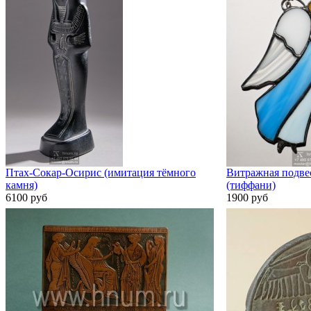
Птах-Сокар-Осирис (имитация тёмного
Витражная подве
камня)
(тиффани)
6100 руб
1900 руб