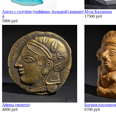
Ангел с голубем (тиффани, большой) вариант
Муза Каллиопа
4
17500 руб
5900 руб
Афина (монета)
Богиня плодород
4000 руб
6700 руб