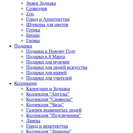
Знаки Зодиака
Созвездия
Zoo
Город и Архитектура
Штекеры для цветов
Готика
Броши
Гномы
Подарки
Подарки к Новому Году
Подарки к 8 Марта
Подарки для мужчин
Подарки для людей искусства
Подарки для врачей
Подарки для учителей
Коллекции
Календари и Зодиаки
Коллекция "Ангелы"
Коллекция "Символы"
Коллекция "Часы"
Галерея знаменитых людей
Коллекция "Подсвечники"
Лампы
Город и архитектура
Коллекция "Драконы"