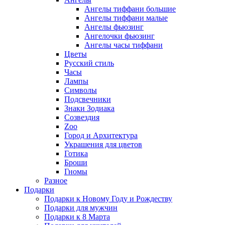
Ангелы тиффани большие
Ангелы тиффани малые
Ангелы фьюзинг
Ангелочки фьюзинг
Ангелы часы тиффани
Цветы
Русский стиль
Часы
Лампы
Символы
Подсвечники
Знаки Зодиака
Созвездия
Zoo
Город и Архитектура
Украшения для цветов
Готика
Броши
Гномы
Разное
Подарки
Подарки к Новому Году и Рождеству
Подарки для мужчин
Подарки к 8 Марта