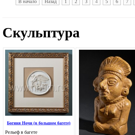
В начало
Назад
1
2
3
4
5
6
7
Скульптура
Богиня Ночи (в большом багете)
Рельеф в багете