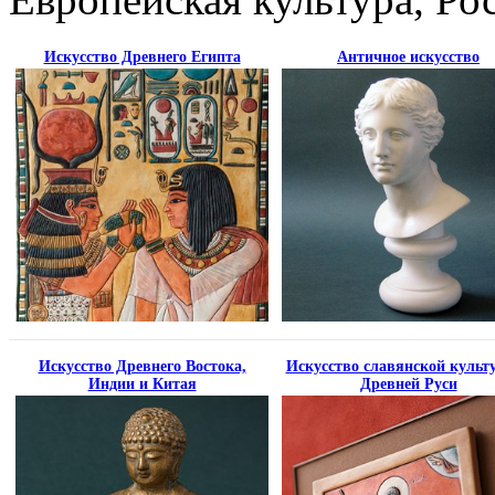
Искусство Древнего Египта
Античное искусство
Искусство Древнего Востока,
Искусство славянской культ
Индии и Китая
Древней Руси