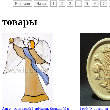
В начало
Назад
1
2
3
4
5
6
7
товары
Ангел со звездой (тиффани, большой) в
Герб Флоренции