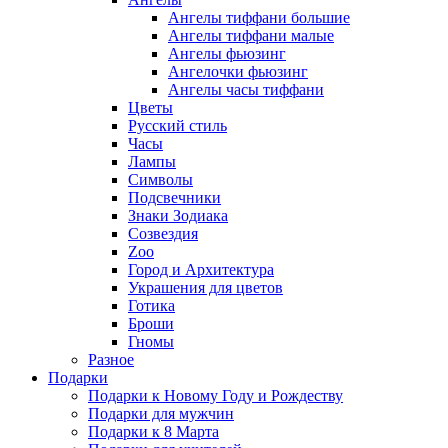
Ангелы тиффани большие
Ангелы тиффани малые
Ангелы фьюзинг
Ангелочки фьюзинг
Ангелы часы тиффани
Цветы
Русский стиль
Часы
Лампы
Символы
Подсвечники
Знаки Зодиака
Созвездия
Zoo
Город и Архитектура
Украшения для цветов
Готика
Броши
Гномы
Разное
Подарки
Подарки к Новому Году и Рождеству
Подарки для мужчин
Подарки к 8 Марта