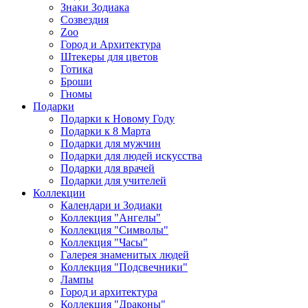
Знаки Зодиака
Созвездия
Zoo
Город и Архитектура
Штекеры для цветов
Готика
Броши
Гномы
Подарки
Подарки к Новому Году
Подарки к 8 Марта
Подарки для мужчин
Подарки для людей искусства
Подарки для врачей
Подарки для учителей
Коллекции
Календари и Зодиаки
Коллекция "Ангелы"
Коллекция "Символы"
Коллекция "Часы"
Галерея знаменитых людей
Коллекция "Подсвечники"
Лампы
Город и архитектура
Коллекция "Драконы"