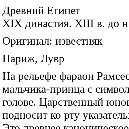
Древний Египет
XIX династия. XIII в. до н
Оригинал: известняк
Париж, Лувр
На рельефе фараон Рамсес
мальчика-принца с симво
голове. Царственный юно
подносит ко рту указател
Это древнее каноническое