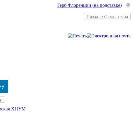
Герб Флоренции (на подставке)
Назад к: Скульптура
у
ерская ХНУМ